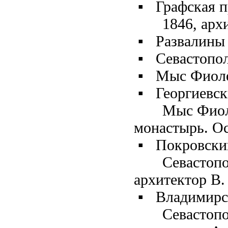
▪
Графская п
1846, арх
▪
Развалины
▪
Севастопо
▪
Мыс Фиол
▪
Георгиевс
Мыс Фиол
монастырь. Ос
▪
Покровски
Севастопо
архитектор В.
▪
Владимирс
Севастопо