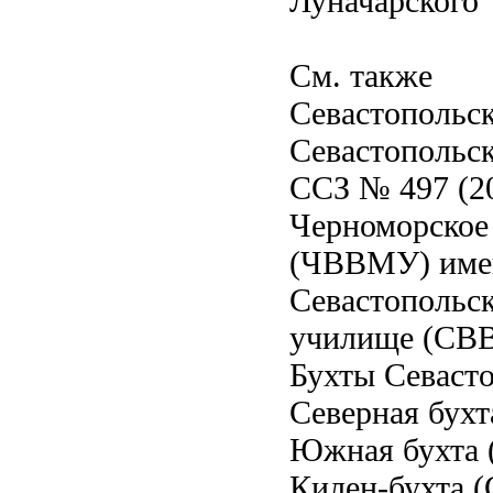
Луначарского
См. также
Севастопольс
Севастопольс
ССЗ № 497 (20
Черноморское
(ЧВВМУ) имен
Севастопольс
училище (С
Бухты Севаст
Северная бухт
Южная бухта 
Килен-бухта (