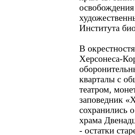
освобождения 
художественн
Института би
В окрестностя
Херсонеса-Кор
оборонительн
кварталы с о
театром, моне
заповедник «Х
сохранились о
храма Двенадц
- остатки ста