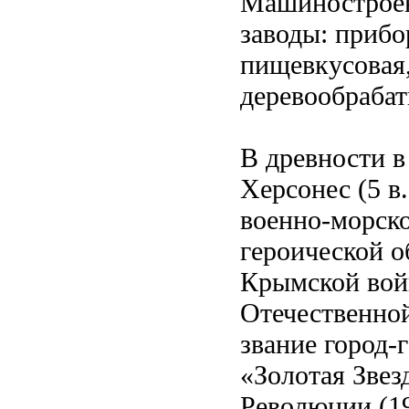
Машиностроени
заводы: прибо
пищевкусовая
деревообраба
В древности в
Херсонес (5 в. 
военно-морско
героической о
Крымской войн
Отечественно
звание город-
«Золотая Звез
Революции (19