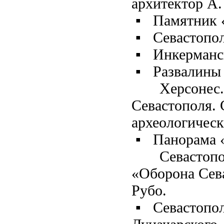
архитектор А.
▪
Памятник 
▪
Севастопо
▪
Инкерманс
▪
Развалины
Херсонес.
Севастополя. 
археологическ
▪
Панорама 
Севастопо
«Оборона Сева
Рубо.
▪
Севастопол